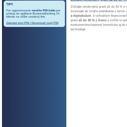
TIPY
Získajte nenávratný grant až do 30 % z 
Pre vygenerovanie
nového PIN kódu
pre
Investujte do svojho podnikania s bizni
prístup do aplikácie BusinessBanking 24
a digitalizácie
. S výhodným financovaní
kliknite na nižšie uvedený link:
grant
až do 30 % z úveru
a znížte si sp
Zabudol som PIN / Generovať nový PIN
konkurencieschopnosť investíciou aj do n
technológií.