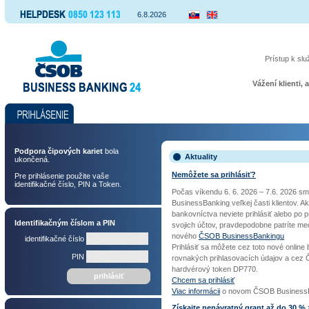
0850 123 113
6.8.2026
ČSOB BusinessBanking 24
Prístup k slu
Vážení klienti,
prihlásenie
Podpora čipových kariet
bola
Aktuality
ukončená.
Nemôžete sa prihlásiť?
Pre prihlásenie použite vaše
identifikačné číslo, PIN a Token.
Počas víkendu 6. 6. 2026 – 7.6. 2026 sm
BusinessBanking veľkej časti klientov. A
bankovníctva neviete prihlásiť alebo po p
Identifikačným číslom a PIN
svojich účtov, pravdepodobne patríte med
nového
ČSOB BusinessBankingu
identifikačné číslo
Prihlásiť sa môžete cez toto nové online
PIN
rovnakých prihlasovacích údajov a cez
hardvérový token DP770.
prihlásiť
Chcem sa prihlásiť
Viac informácii
o novom ČSOB BusinessB
Získajte nenávratný grant až do 30 % 