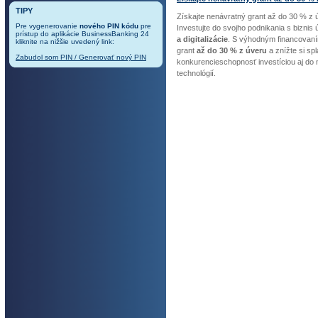
TIPY
Získajte nenávratný grant až do 30 % z 
Pre vygenerovanie
nového PIN kódu
pre
Investujte do svojho podnikania s bizni
prístup do aplikácie BusinessBanking 24
a digitalizácie
. S výhodným financovaní
kliknite na nižšie uvedený link:
grant
až do 30 % z úveru
a znížte si sp
Zabudol som PIN / Generovať nový PIN
konkurencieschopnosť investíciou aj do n
technológií.